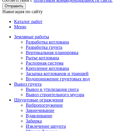
соответствии с
политикой конфиденциальности сайта.
Отправить
Навигация по сайту
Каталог работ
Меню
Земляные работы
Разработка котлована
Разработка грунта
Вертикальная планировка
Рытье котлована
Распорная система
Крепление котлована
Засыпка котлованов и траншей
Водопонижение грунтовых вод
Вывоз грунта
Вывоз и утилизация снега
Вывоз строительного мусора
Шпунтовые ограждения
Вибропогружение
Завинчивание
Вдавливание
Забирка
Извлечение шпунта