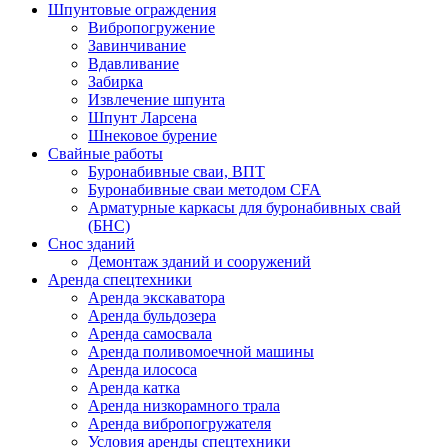
Шпунтовые ограждения
Вибропогружение
Завинчивание
Вдавливание
Забирка
Извлечение шпунта
Шпунт Ларсена
Шнековое бурение
Свайные работы
Буронабивные сваи, ВПТ
Буронабивные сваи методом CFA
Арматурные каркасы для буронабивных свай
(БНС)
Снос зданий
Демонтаж зданий и сооружений
Аренда спецтехники
Аренда экскаватора
Аренда бульдозера
Аренда самосвала
Аренда поливомоечной машины
Аренда илососа
Аренда катка
Аренда низкорамного трала
Аренда вибропогружателя
Условия аренды спецтехники