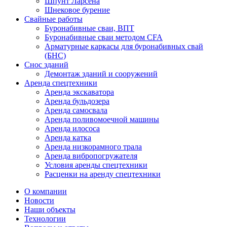
Шпунт Ларсена
Шнековое бурение
Свайные работы
Буронабивные сваи, ВПТ
Буронабивные сваи методом CFA
Арматурные каркасы для буронабивных свай
(БНС)
Снос зданий
Демонтаж зданий и сооружений
Аренда спецтехники
Аренда экскаватора
Аренда бульдозера
Аренда самосвала
Аренда поливомоечной машины
Аренда илососа
Аренда катка
Аренда низкорамного трала
Аренда вибропогружателя
Условия аренды спецтехники
Расценки на аренду спецтехники
О компании
Новости
Наши объекты
Технологии