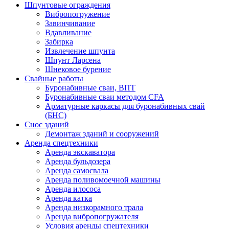
Шпунтовые ограждения
Вибропогружение
Завинчивание
Вдавливание
Забирка
Извлечение шпунта
Шпунт Ларсена
Шнековое бурение
Свайные работы
Буронабивные сваи, ВПТ
Буронабивные сваи методом CFA
Арматурные каркасы для буронабивных свай
(БНС)
Снос зданий
Демонтаж зданий и сооружений
Аренда спецтехники
Аренда экскаватора
Аренда бульдозера
Аренда самосвала
Аренда поливомоечной машины
Аренда илососа
Аренда катка
Аренда низкорамного трала
Аренда вибропогружателя
Условия аренды спецтехники