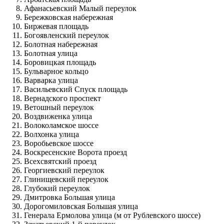
Афанасьевский Малый переулок
Бережковская набережная
Биржевая площадь
Богоявленский переулок
Болотная набережная
Болотная улица
Боровицкая площадь
Бульварное кольцо
Варварка улица
Васильевский Спуск площадь
Вернадского проспект
Ветошный переулок
Воздвиженка улица
Волоколамское шоссе
Волхонка улица
Воробьевское шоссе
Воскресенские Ворота проезд
Всехсвятский проезд
Георгиевский переулок
Глинищевский переулок
Глубокий переулок
Дмитровка Большая улица
Дорогомиловская Большая улица
Генерала Ермолова улица (м от Рублевского шоссе)