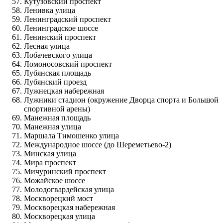
Кутузовский проспект
Ленивка улица
Ленинградский проспект
Ленинградское шоссе
Ленинский проспект
Лесная улица
Лобачевского улица
Ломоносовский проспект
Лубянская площадь
Лубянский проезд
Лужнецкая набережная
Лужники стадион (окружение Дворца спорта и Большой
спортивной арены)
Манежная площадь
Манежная улица
Маршала Тимошенко улица
Международное шоссе (до Шереметьево-2)
Минская улица
Мира проспект
Мичуринский проспект
Можайское шоссе
Молодогвардейская улица
Москворецкий мост
Москворецкая набережная
Москворецкая улица