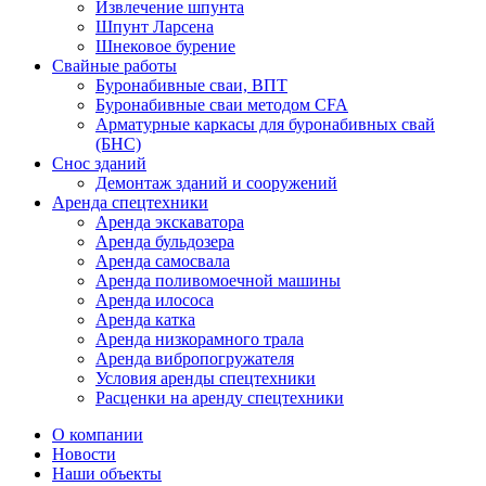
Извлечение шпунта
Шпунт Ларсена
Шнековое бурение
Свайные работы
Буронабивные сваи, ВПТ
Буронабивные сваи методом CFA
Арматурные каркасы для буронабивных свай
(БНС)
Снос зданий
Демонтаж зданий и сооружений
Аренда спецтехники
Аренда экскаватора
Аренда бульдозера
Аренда самосвала
Аренда поливомоечной машины
Аренда илососа
Аренда катка
Аренда низкорамного трала
Аренда вибропогружателя
Условия аренды спецтехники
Расценки на аренду спецтехники
О компании
Новости
Наши объекты