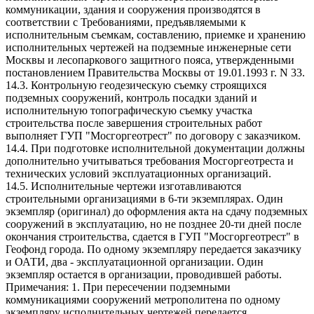
коммуникации, здания и сооружения производятся в
соответствии с Требованиями, предъявляемыми к
исполнительным съемкам, составлению, приемке и хранению
исполнительных чертежей на подземные инженерные сети
Москвы и лесопаркового защитного пояса, утвержденными
постановлением Правительства Москвы от 19.01.1993 г. N 33.
14.3. Контрольную геодезическую съемку строящихся
подземных сооружений, контроль посадки зданий и
исполнительную топографическую съемку участка
строительства после завершения строительных работ
выполняет ГУП "Мосгоргеотрест" по договору с заказчиком.
14.4. При подготовке исполнительной документации должны
дополнительно учитываться требования Мосгоргеотреста и
технических условий эксплуатационных организаций.
14.5. Исполнительные чертежи изготавливаются
строительными организациями в 6-ти экземплярах. Один
экземпляр (оригинал) до оформления акта на сдачу подземных
сооружений в эксплуатацию, но не позднее 20-ти дней после
окончания строительства, сдается в ГУП "Мосгоргеотрест" в
Геофонд города. По одному экземпляру передается заказчику
и ОАТИ, два - эксплуатационной организации. Один
экземпляр остается в организации, проводившей работы.
Примечания: 1. При пересечении подземными
коммуникациями сооружений метрополитена по одному
экземпляру исполнительных чертежей передается