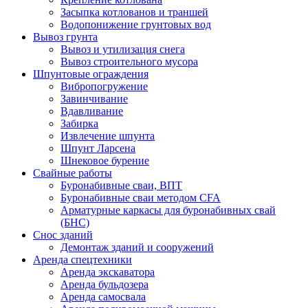
Засыпка котлованов и траншей
Водопонижение грунтовых вод
Вывоз грунта
Вывоз и утилизация снега
Вывоз строительного мусора
Шпунтовые ограждения
Вибропогружение
Завинчивание
Вдавливание
Забирка
Извлечение шпунта
Шпунт Ларсена
Шнековое бурение
Свайные работы
Буронабивные сваи, ВПТ
Буронабивные сваи методом CFA
Арматурные каркасы для буронабивных свай
(БНС)
Снос зданий
Демонтаж зданий и сооружений
Аренда спецтехники
Аренда экскаватора
Аренда бульдозера
Аренда самосвала