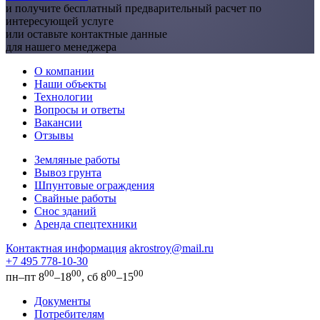
и получите бесплатный предварительный расчет по
интересующей услуге
или оставьте контактные данные
для нашего менеджера
О компании
Наши объекты
Технологии
Вопросы и ответы
Вакансии
Отзывы
Земляные работы
Вывоз грунта
Шпунтовые ограждения
Свайные работы
Снос зданий
Аренда спецтехники
Контактная информация
akrostroy@mail.ru
+7 495
778-10-30
00
00
00
00
пн–пт 8
–18
, сб 8
–15
Документы
Потребителям